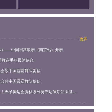
更多
活力——中国街舞联赛（南京站）开赛
雳舞选手的最终使命
合会致中国霹雳舞队贺信
合会致中国霹雳舞队贺信
曾莹莹、亓祥宇获巴黎奥运会参赛资格！巴黎奥运会资格系列赛布达佩斯站圆满落幕