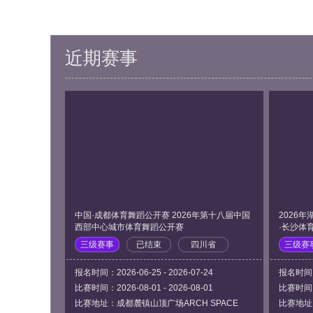
近期赛事
中国·成都体育舞蹈公开赛 2026年第十八届中国
2026
西部中心城市体育舞蹈公开赛
·长沙体
三级赛事
已结束
四川省
三级赛
报名时间：2026-06-25 - 2026-07-24
报名时间：2
比赛时间：2026-08-01 - 2026-08-01
比赛时间：2
比赛地址：成都麓镇山顶广场ARCH SPACE
比赛地址