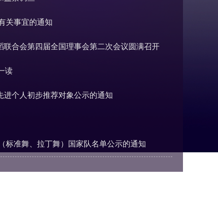
册有关事宜的通知
蹈联合会第四届全国理事会第二次会议圆满召开
一读
先进个人初步推荐对象公示的通知
蹈（标准舞、拉丁舞）国家队名单公示的通知