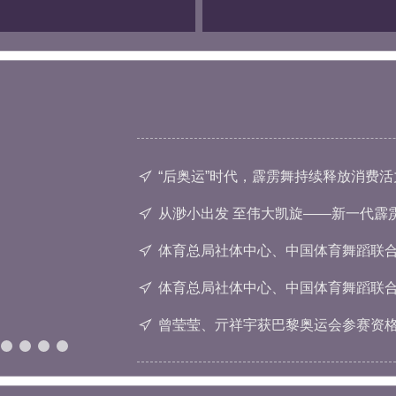
“后奥运”时代，霹雳舞持续释放消费
从渺小出发 至伟大凯旋——新一代霹
体育总局社体中心、中国体育舞蹈联
体育总局社体中心、中国体育舞蹈联