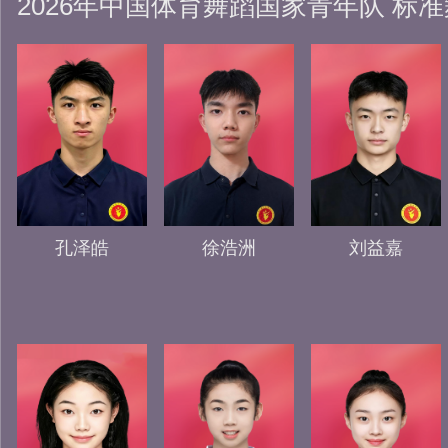
2026年中国体育舞蹈国家青年队 标准
孔泽皓
徐浩洲
刘益嘉