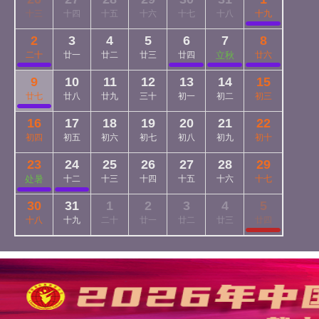
十三
十四
十五
十六
十七
十八
十九
2
3
4
5
6
7
8
二十
廿一
廿二
廿三
廿四
立秋
廿六
9
10
11
12
13
14
15
廿七
廿八
廿九
三十
初一
初二
初三
16
17
18
19
20
21
22
初四
初五
初六
初七
初八
初九
初十
23
24
25
26
27
28
29
处暑
十二
十三
十四
十五
十六
十七
30
31
1
2
3
4
5
十八
十九
二十
廿一
廿二
廿三
廿四