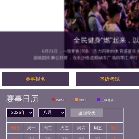
中国体育舞蹈公
体育舞蹈的魅力，远不止于一丝不苟地盘起发髻
赛事报名
等级考试
赛事日历
WDSF
CDSF
三级赛事
返回今天
周日
周一
周二
周三
周四
周五
周六
26
27
28
29
30
31
1