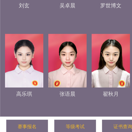
刘玄
吴卓晨
罗世博文
高乐琪
张语晨
翟秋月
赛事报名
等级考试
证书查