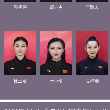
阎棒棒
邵会男
于政民
杜玉君
于秋璠
霍梓桐