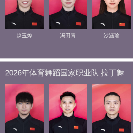
赵玉烨
冯田青
沙涵瑜
2026年体育舞蹈国家职业队 拉丁舞