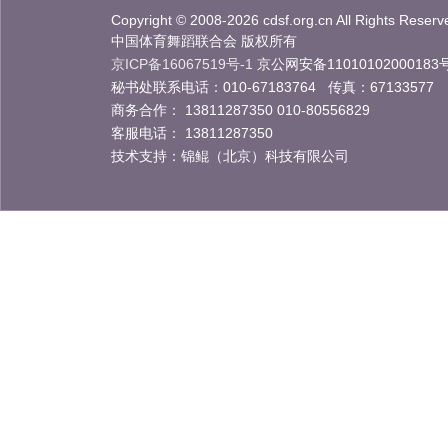
Copyright © 2008-2026 cdsf.org.cn All Rights Reserv
中国体育舞蹈联合会 版权所有
京ICP备16067519号-1
京公网安备11010102000183
秘书处联系电话：010-67183764 传真：67133577
商务合作： 13811287350 010-80556829
客服电话： 13811287350
技术支持：锦鲲（北京）科技有限公司