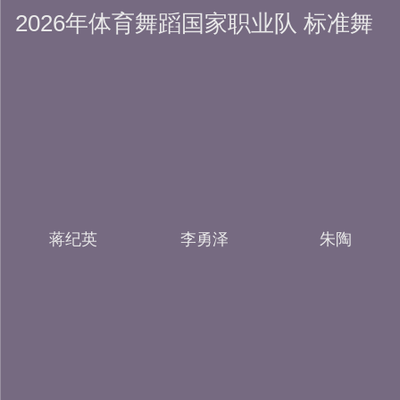
2026年体育舞蹈国家职业队 标准舞
蒋纪英
李勇泽
朱陶