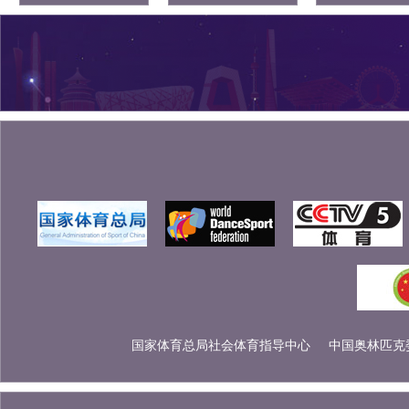
国家体育总局社会体育指导中心
中国奥林匹克