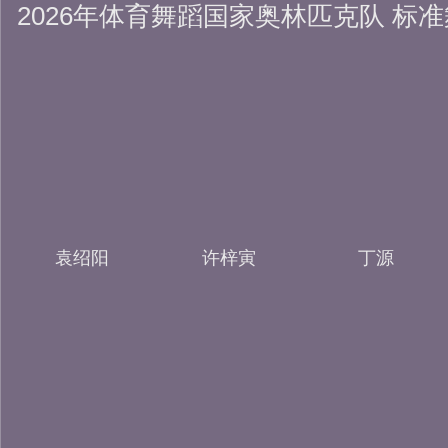
2026年体育舞蹈国家奥林匹克队 标准
袁绍阳
许梓寅
丁源