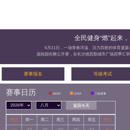
全民健身“燃”起来
6月21日，一场青春洋溢、活力四射的体育盛宴
届校园街舞公开赛，在长沙德思勤城市广场四季汇举
赛事报名
等级考试
赛事日历
WDSF
CDSF
三级赛事
返回今天
周日
周一
周二
周三
周四
周五
周六
26
27
28
29
30
31
1