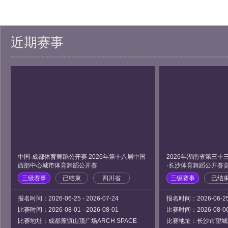
近期赛事
中国·成都体育舞蹈公开赛 2026年第十八届中国
2026年湖南省第三
西部中心城市体育舞蹈公开赛
·长沙体育舞蹈公开赛
三级赛事
已结束
四川省
三级赛事
已结
报名时间：2026-06-25 - 2026-07-24
报名时间：2026-06-25 -
比赛时间：2026-08-01 - 2026-08-01
比赛时间：2026-08-06 -
比赛地址：成都麓镇山顶广场ARCH SPACE
比赛地址：长沙市望城