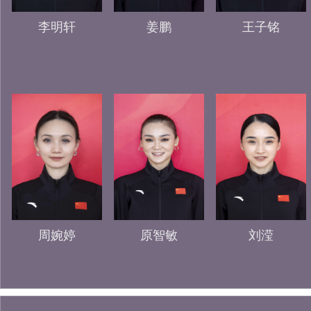
李明轩
姜鹏
王子铭
周婉婷
原智敏
刘滢