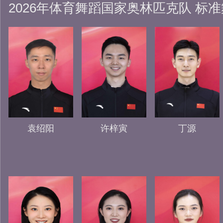
2026年体育舞蹈国家奥林匹克队 标准
袁绍阳
许梓寅
丁源