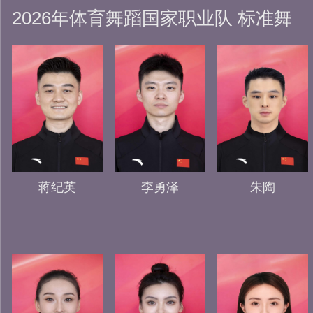
2026年体育舞蹈国家职业队 标准舞
蒋纪英
李勇泽
朱陶