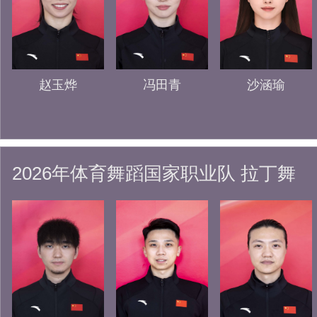
赵玉烨
冯田青
沙涵瑜
2026年体育舞蹈国家职业队 拉丁舞