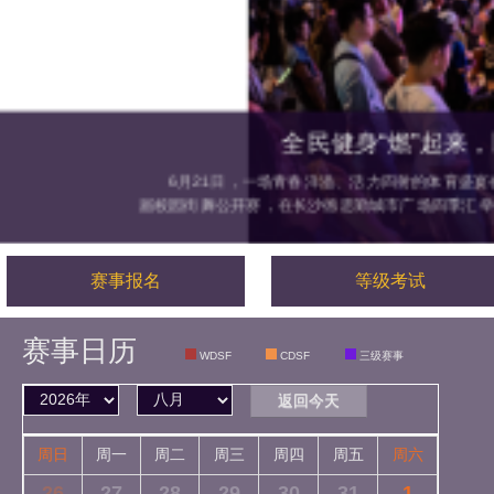
中国体育舞蹈公
体育舞蹈的魅力，远不止于一丝不苟地盘起发髻
赛事报名
等级考试
赛事日历
WDSF
CDSF
三级赛事
返回今天
周日
周一
周二
周三
周四
周五
周六
26
27
28
29
30
31
1