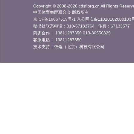
Copyright © 2008-2026 cdsf.org.cn All Rights Reserv
中国体育舞蹈联合会 版权所有
京ICP备16067519号-1
京公网安备11010102000183
秘书处联系电话：010-67183764 传真：67133577
商务合作： 13811287350 010-80556829
客服电话： 13811287350
技术支持：锦鲲（北京）科技有限公司