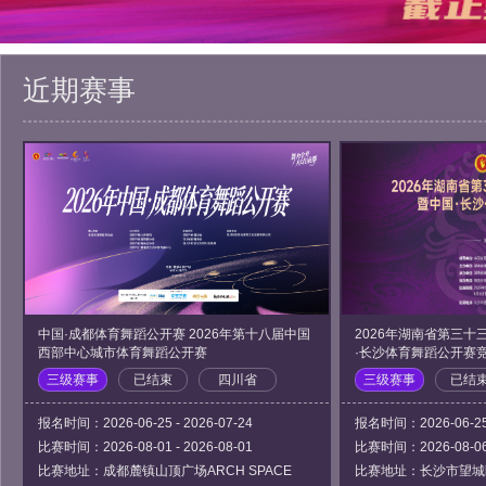
近期赛事
中国·成都体育舞蹈公开赛 2026年第十八届中国
2026年湖南省第三
西部中心城市体育舞蹈公开赛
·长沙体育舞蹈公开赛
三级赛事
已结束
四川省
三级赛事
已结
报名时间：2026-06-25 - 2026-07-24
报名时间：2026-06-25 -
比赛时间：2026-08-01 - 2026-08-01
比赛时间：2026-08-06 -
比赛地址：成都麓镇山顶广场ARCH SPACE
比赛地址：长沙市望城