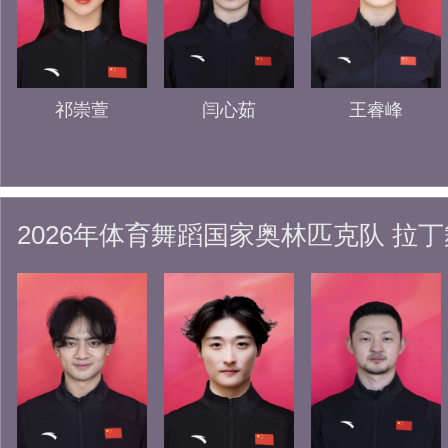
祁崇萱
闫心茹
王睿峰
2026年体育舞蹈国家奥林匹克队 拉丁