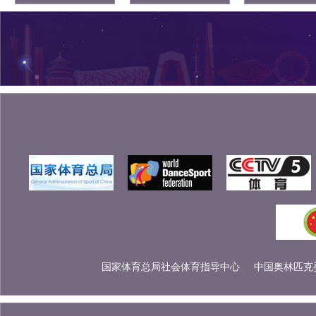
国家体育总局社会体育指导中心
中国奥林匹克