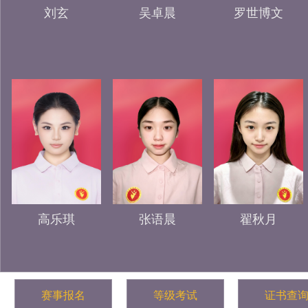
刘玄
吴卓晨
罗世博文
高乐琪
张语晨
翟秋月
赛事报名
等级考试
证书查