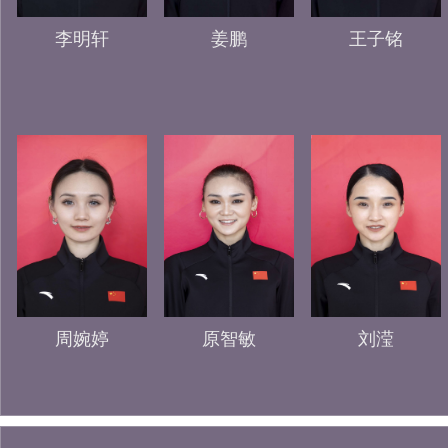
李明轩
姜鹏
王子铭
周婉婷
原智敏
刘滢