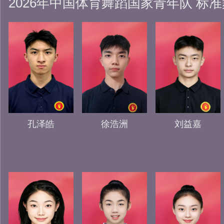
2026年中国体育舞蹈国家青年队 标准
孔泽皓
徐浩洲
刘益嘉