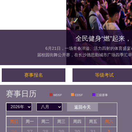
全民健身“燃”起来
6月21日，一场青春洋溢、活力四射的体育盛宴
届校园街舞公开赛，在长沙德思勤城市广场四季汇举
赛事报名
等级考试
赛事日历
WDSF
CDSF
三级赛事
返回今天
周日
周一
周二
周三
周四
周五
周六
26
27
28
29
30
31
1