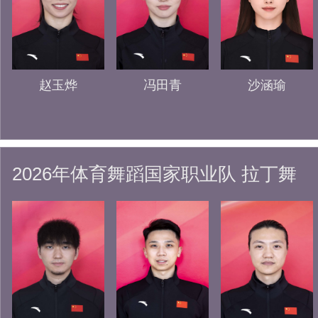
赵玉烨
冯田青
沙涵瑜
2026年体育舞蹈国家职业队 拉丁舞