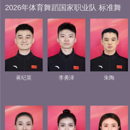
2026年体育舞蹈国家职业队 标准舞
蒋纪英
李勇泽
朱陶