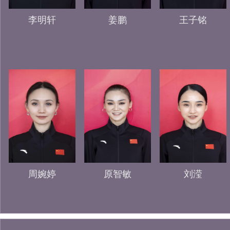
李明轩
姜鹏
王子铭
周婉婷
原智敏
刘滢