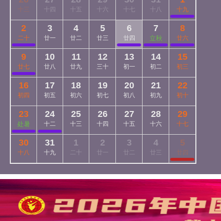
十三
十四
十五
十六
十七
十八
十九
2
3
4
5
6
7
8
二十
廿一
廿二
廿三
廿四
立秋
廿六
9
10
11
12
13
14
15
廿七
廿八
廿九
三十
初一
初二
初三
16
17
18
19
20
21
22
初四
初五
初六
初七
初八
初九
初十
23
24
25
26
27
28
29
处暑
十二
十三
十四
十五
十六
十七
30
31
1
2
3
4
5
十八
十九
二十
廿一
廿二
廿三
廿四