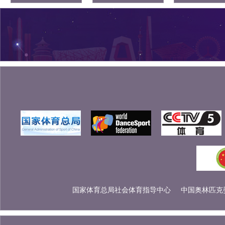
国家体育总局社会体育指导中心
中国奥林匹克