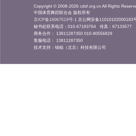
Copyright © 2008-2026 cdsf.org.cn All Rights Reserv
中国体育舞蹈联合会 版权所有
京ICP备16067519号-1
京公网安备11010102000183
秘书处联系电话：010-67183764 传真：67133577
商务合作： 13811287350 010-80556829
客服电话： 13811287350
技术支持：锦鲲（北京）科技有限公司