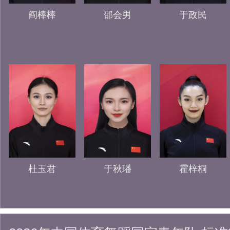
阎棒棒
邵会男
于政民
杜玉君
于秋璠
霍梓桐