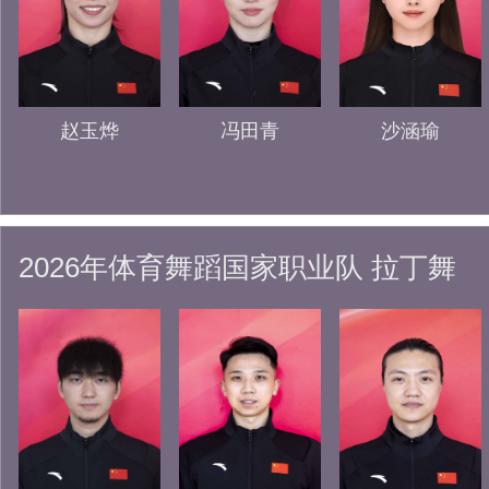
赵玉烨
冯田青
沙涵瑜
2026年体育舞蹈国家职业队 拉丁舞