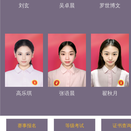
刘玄
吴卓晨
罗世博文
高乐琪
张语晨
翟秋月
赛事报名
等级考试
证书查