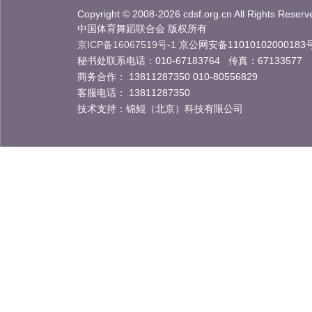
Copyright © 2008-2026 cdsf.org.cn All Rights Reserv
中国体育舞蹈联合会 版权所有
京ICP备16067519号-1
京公网安备11010102000183
秘书处联系电话：010-67183764 传真：67133577
商务合作： 13811287350 010-80556829
客服电话： 13811287350
技术支持：锦鲲（北京）科技有限公司