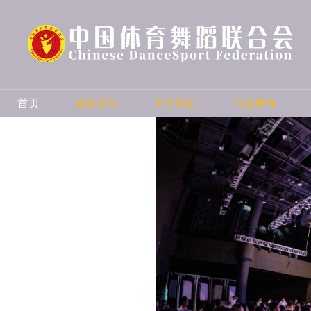
首页
党建活动
关于我们
行业要闻