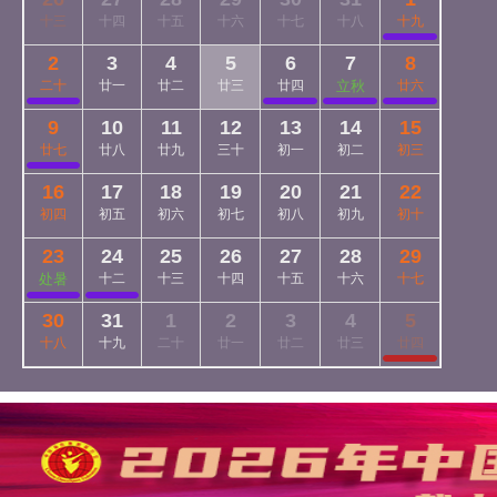
十三
十四
十五
十六
十七
十八
十九
2
3
4
5
6
7
8
二十
廿一
廿二
廿三
廿四
立秋
廿六
9
10
11
12
13
14
15
廿七
廿八
廿九
三十
初一
初二
初三
16
17
18
19
20
21
22
初四
初五
初六
初七
初八
初九
初十
23
24
25
26
27
28
29
处暑
十二
十三
十四
十五
十六
十七
30
31
1
2
3
4
5
十八
十九
二十
廿一
廿二
廿三
廿四