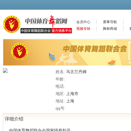
会员中心
赛事导航
视频专辑
舞林商城
姓名:
马古兰丹姆
年龄:
电话:
地区:
上海市
地址:
上海
qq号:
详细介绍
中国体育舞蹈联合会国家级裁判员