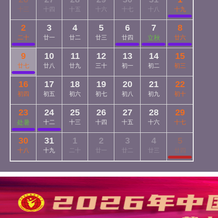
十三
十四
十五
十六
十七
十八
十九
2
3
4
5
6
7
8
二十
廿一
廿二
廿三
廿四
立秋
廿六
9
10
11
12
13
14
15
廿七
廿八
廿九
三十
初一
初二
初三
16
17
18
19
20
21
22
初四
初五
初六
初七
初八
初九
初十
23
24
25
26
27
28
29
处暑
十二
十三
十四
十五
十六
十七
30
31
1
2
3
4
5
十八
十九
二十
廿一
廿二
廿三
廿四