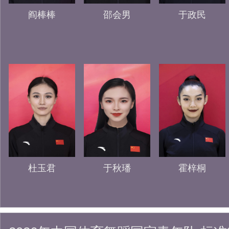
阎棒棒
邵会男
于政民
杜玉君
于秋璠
霍梓桐