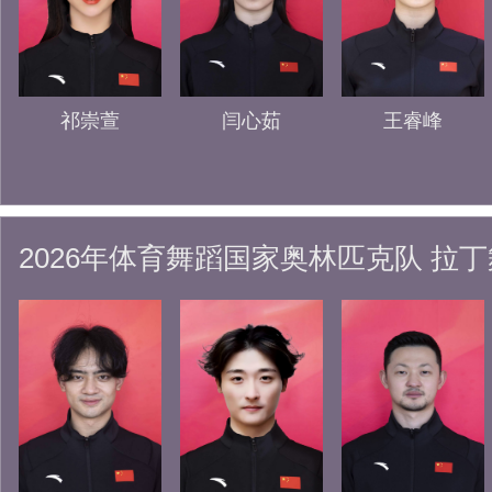
祁崇萱
闫心茹
王睿峰
2026年体育舞蹈国家奥林匹克队 拉丁