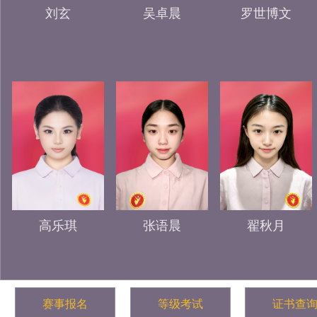
刘玄
吴卓晨
罗世博文
高乐琪
张语晨
翟秋月
赛事报名
等级考试
证书查