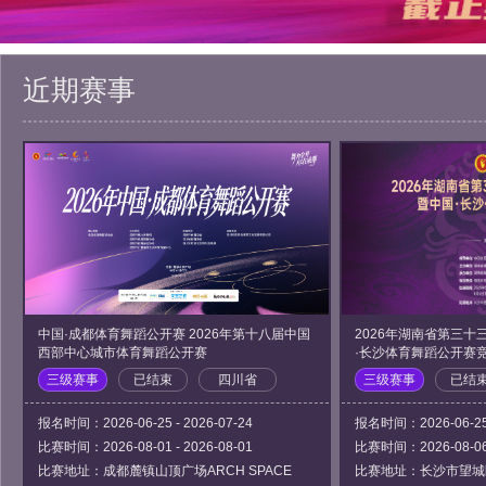
近期赛事
中国·成都体育舞蹈公开赛 2026年第十八届中国
2026年湖南省第三
西部中心城市体育舞蹈公开赛
·长沙体育舞蹈公开赛
三级赛事
已结束
四川省
三级赛事
已结
报名时间：2026-06-25 - 2026-07-24
报名时间：2026-06-25 -
比赛时间：2026-08-01 - 2026-08-01
比赛时间：2026-08-06 -
比赛地址：成都麓镇山顶广场ARCH SPACE
比赛地址：长沙市望城