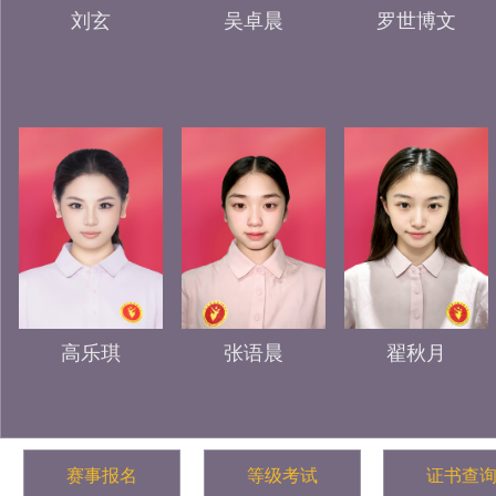
刘玄
吴卓晨
罗世博文
高乐琪
张语晨
翟秋月
赛事报名
等级考试
证书查