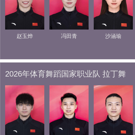
赵玉烨
冯田青
沙涵瑜
2026年体育舞蹈国家职业队 拉丁舞