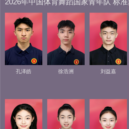
2026年中国体育舞蹈国家青年队 标准
孔泽皓
徐浩洲
刘益嘉