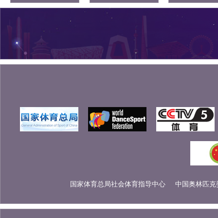
国家体育总局社会体育指导中心
中国奥林匹克