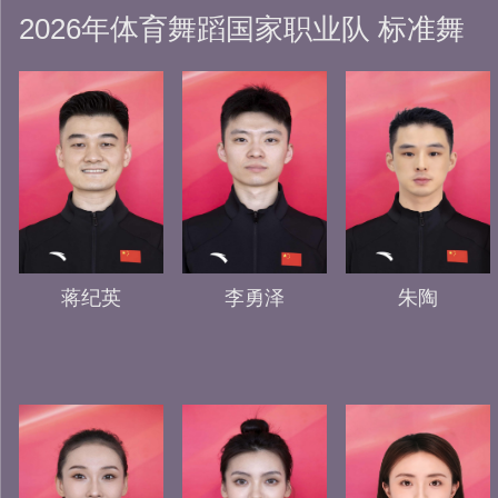
2026年体育舞蹈国家职业队 标准舞
蒋纪英
李勇泽
朱陶