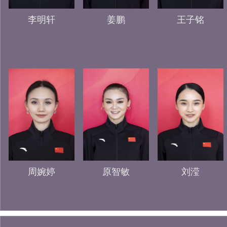
李明轩
姜鹏
王子铭
周婉婷
原智敏
刘滢