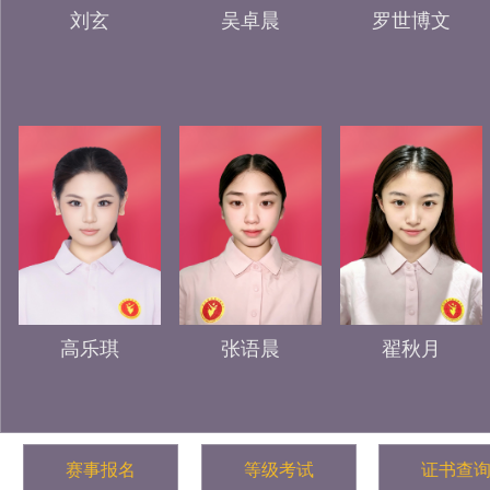
刘玄
吴卓晨
罗世博文
高乐琪
张语晨
翟秋月
赛事报名
等级考试
证书查