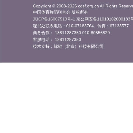
Copyright © 2008-2026 cdsf.org.cn All Rights Reserv
中国体育舞蹈联合会 版权所有
京ICP备16067519号-1
京公网安备11010102000183
秘书处联系电话：010-67183764 传真：67133577
商务合作： 13811287350 010-80556829
客服电话： 13811287350
技术支持：锦鲲（北京）科技有限公司