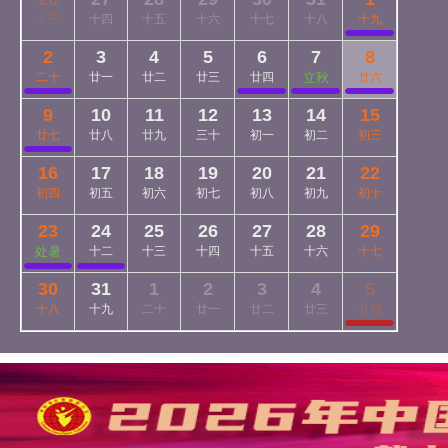
十三
十四
十五
十六
十七
十八
十九
2
3
4
5
6
7
8
二十
廿一
廿二
廿三
廿四
立秋
廿六
9
10
11
12
13
14
15
廿七
廿八
廿九
三十
初一
初二
初三
16
17
18
19
20
21
22
初四
初五
初六
初七
初八
初九
初十
23
24
25
26
27
28
29
处暑
十二
十三
十四
十五
十六
十七
30
31
1
2
3
4
5
十八
十九
二十
廿一
廿二
廿三
廿四