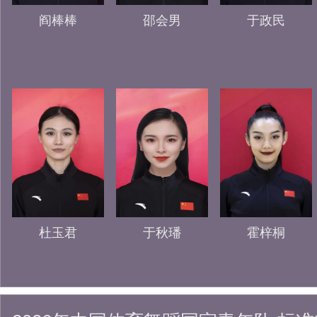
阎棒棒
邵会男
于政民
杜玉君
于秋璠
霍梓桐