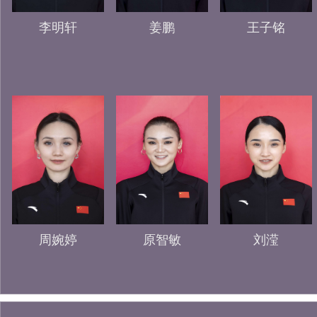
李明轩
姜鹏
王子铭
周婉婷
原智敏
刘滢