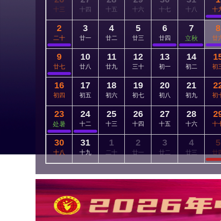
十三
十四
十五
十六
十七
十八
十
2
3
4
5
6
7
8
二十
廿一
廿二
廿三
廿四
立秋
廿
9
10
11
12
13
14
1
廿七
廿八
廿九
三十
初一
初二
初
16
17
18
19
20
21
2
初四
初五
初六
初七
初八
初九
初
23
24
25
26
27
28
2
处暑
十二
十三
十四
十五
十六
十
30
31
1
2
3
4
5
十八
十九
二十
廿一
廿二
廿三
廿