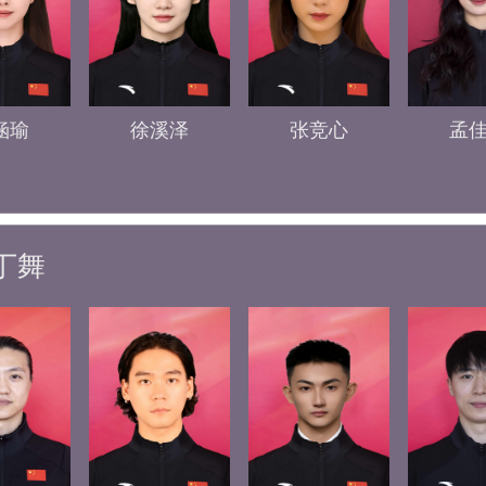
涵瑜
徐溪泽
张竞心
孟
丁舞