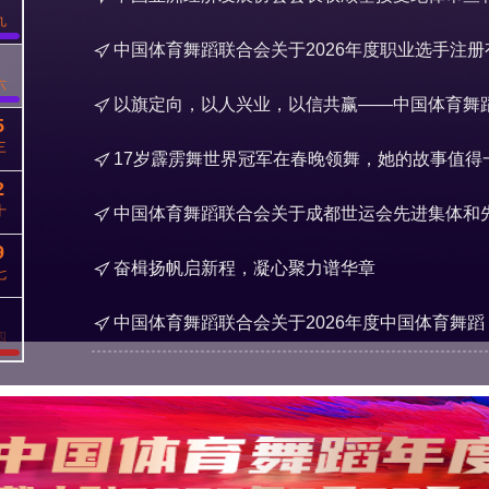
九
中国体育舞蹈联合会关于2026年度职业选手注
六
以旗定向，以人兴业，以信共赢——中国体育舞
5
三
17岁霹雳舞世界冠军在春晚领舞，她的故事值得
2
十
中国体育舞蹈联合会关于成都世运会先进集体和
9
奋楫扬帆启新程，凝心聚力谱华章
七
中国体育舞蹈联合会关于2026年度中国体育舞
四