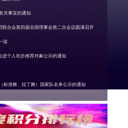
册有关事宜的通知
蹈联合会第四届全国理事会第二次会议圆满召开
一读
先进个人初步推荐对象公示的通知
蹈（标准舞、拉丁舞）国家队名单公示的通知