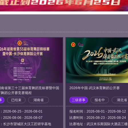
年湖南省第三十三届体育舞蹈竞标赛暨中国
2026年中国·武汉体育舞蹈公开赛
育舞蹈公开赛竞赛规程
事
已结束
湖南省
三级赛事
报名中
湖北省
026-06-25 - 2026-08-01
报名时间：2026-08-01 - 2026-08-12
026-08-06 - 2026-08-07
比赛时间：2026-08-23 - 2026-08-24
：长沙市望城区大汉工匠研学基地
比赛地址：武汉米乐斯国际大酒店三楼