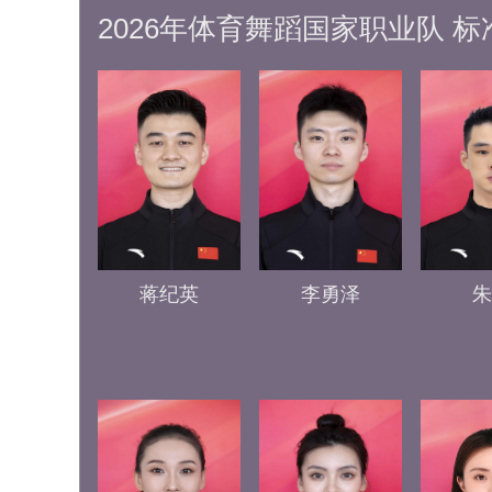
2026年体育舞蹈国家职业队 标
蒋纪英
李勇泽
朱