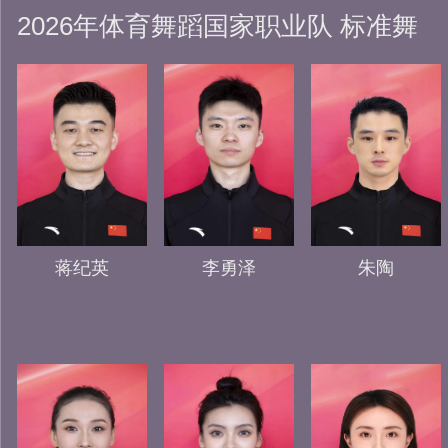
2026年体育舞蹈国家职业队 标准舞
蒋纪英
李勇泽
朱陶