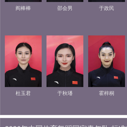
阎棒棒
邵会男
于政民
杜玉君
于秋璠
霍梓桐