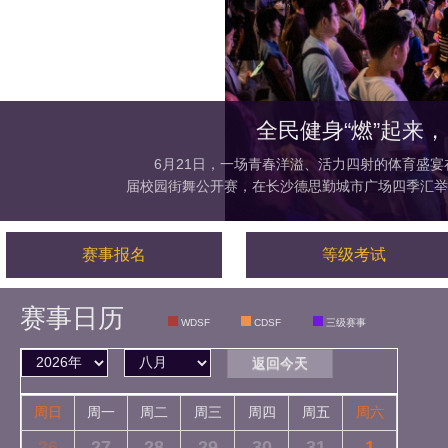
全民健身“燃”起来
6月21日，一场青春洋溢、活力四射的体育盛宴
届校园街舞公开赛，在长沙德思勤城市广场四季汇举
赛事报名
等级考试
赛事日历
WDSF
CDSF
三级赛事
返回今天
周日
周一
周二
周三
周四
周五
周六
26
27
28
29
30
31
1