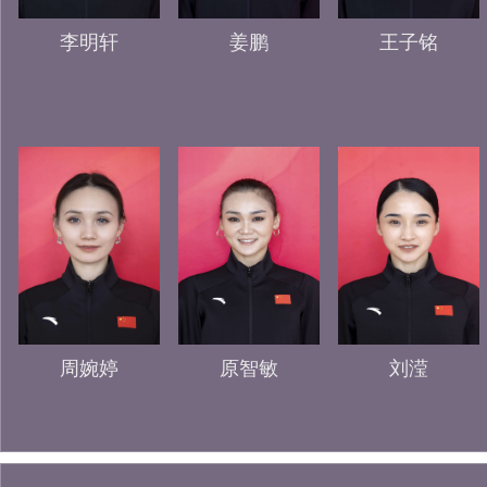
李明轩
姜鹏
王子铭
周婉婷
原智敏
刘滢