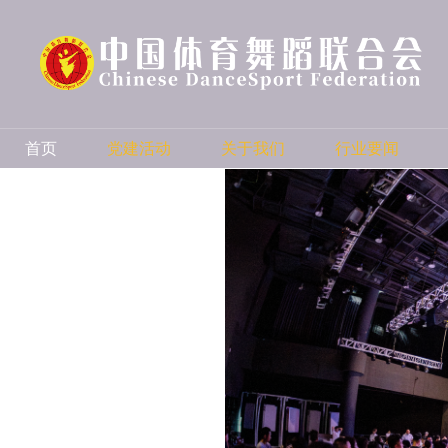
首页
党建活动
关于我们
行业要闻