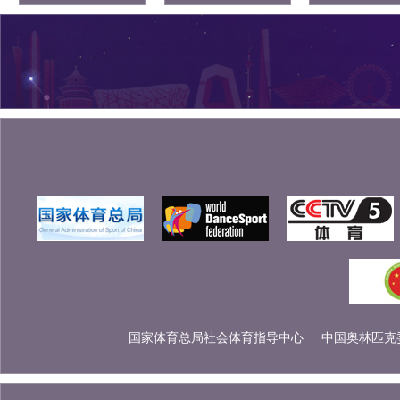
国家体育总局社会体育指导中心
中国奥林匹克