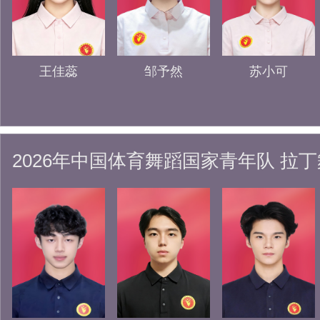
王佳蕊
邹予然
苏小可
2026年中国体育舞蹈国家青年队 拉丁