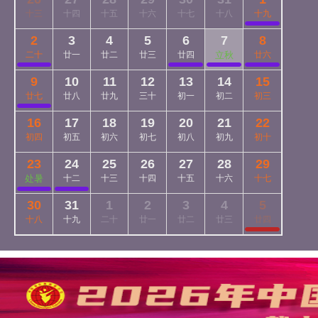
十三
十四
十五
十六
十七
十八
十九
2
3
4
5
6
7
8
二十
廿一
廿二
廿三
廿四
立秋
廿六
9
10
11
12
13
14
15
廿七
廿八
廿九
三十
初一
初二
初三
16
17
18
19
20
21
22
初四
初五
初六
初七
初八
初九
初十
23
24
25
26
27
28
29
处暑
十二
十三
十四
十五
十六
十七
30
31
1
2
3
4
5
十八
十九
二十
廿一
廿二
廿三
廿四