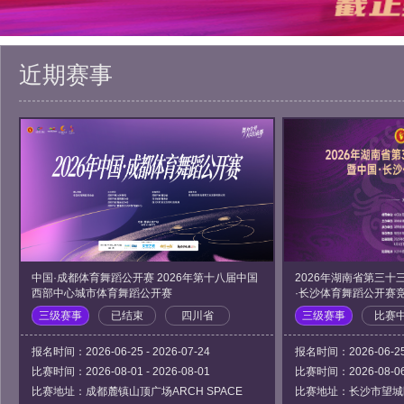
近期赛事
中国·成都体育舞蹈公开赛 2026年第十八届中国
2026年湖南省第三
西部中心城市体育舞蹈公开赛
·长沙体育舞蹈公开赛
三级赛事
已结束
四川省
三级赛事
比赛
报名时间：2026-06-25 - 2026-07-24
报名时间：2026-06-25 -
比赛时间：2026-08-01 - 2026-08-01
比赛时间：2026-08-06 -
比赛地址：成都麓镇山顶广场ARCH SPACE
比赛地址：长沙市望城