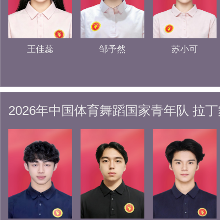
王佳蕊
邹予然
苏小可
2026年中国体育舞蹈国家青年队 拉丁