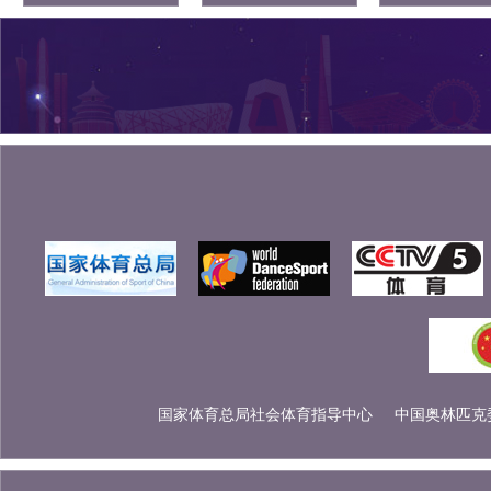
国家体育总局社会体育指导中心
中国奥林匹克