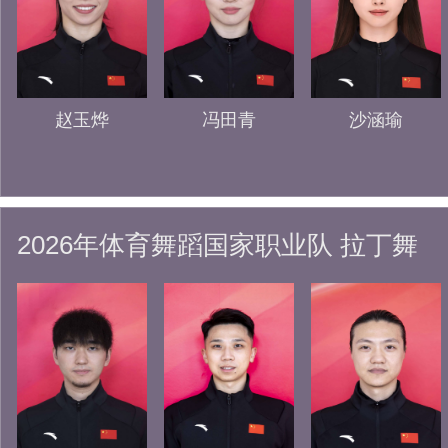
赵玉烨
冯田青
沙涵瑜
2026年体育舞蹈国家职业队 拉丁舞