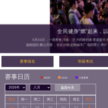
中国体育舞蹈公
体育舞蹈的魅力，远不止于一丝不苟地盘起发髻
赛事报名
等级考试
赛事日历
WDSF
CDSF
三级赛事
返回今天
周日
周一
周二
周三
周四
周五
周六
26
27
28
29
30
31
1